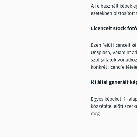
A felhasznált képek eg
esetekben biztosított 
Licencelt stock fot
Ezen felül licencelt 
Unsplash, valamint ad
szolgáltatók vonatkoz
konkrét licencfeltétel
KI által generált 
Egyes képeket KI-alap
közzététel előtt szer
meg.