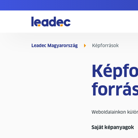
Menj
a
főoldalra
Leadec Magyarország
Képforrások
Képfo
forrá
Weboldalainkon külö
Saját képanyagok