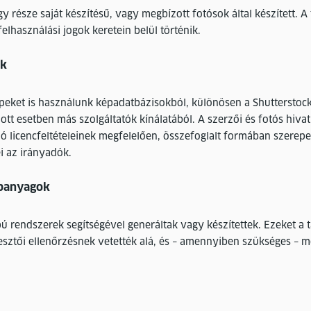
y része saját készítésű, vagy megbízott fotósok által készített. A
felhasználási jogok keretein belül történik.
ók
képeket is használunk képadatbázisokból, különösen a Shutterstoc
ott esetben más szolgáltatók kínálatából. A szerzői és fotós hiva
ó licencfeltételeinek megfelelően, összefoglalt formában szerepe
ei az irányadók.
képanyagok
ú rendszerek segítségével generáltak vagy készítettek. Ezeket a 
kesztői ellenőrzésnek vetették alá, és – amennyiben szükséges – m