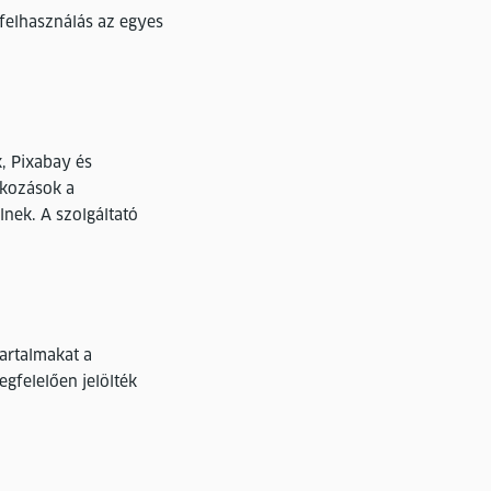
 felhasználás az egyes
k, Pixabay és
tkozások a
lnek. A szolgáltató
tartalmakat a
egfelelően jelölték