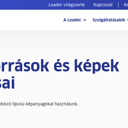
Leadec világszerte
Kapcsolat
K
A Leadec
Szolgáltatásaink
rrások és képek
sai
nböző típusú képanyagokat használunk.